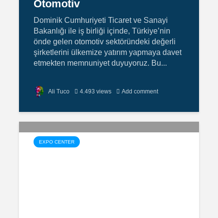
Otomotiv
Dominik Cumhuriyeti Ticaret ve Sanayi
Bakanlığı ile iş birliği içinde, Türkiye’nin
önde gelen otomotiv sektöründeki değerli
şirketlerini ülkemize yatırım yapmaya davet
etmekten memnuniyet duyuyoruz. Bu...
Ali Tuco
4.493 views
Add comment
EXPO CENTER
Motosiklet
Gıda
Otomotiv
Mobilya
Ev Tekstili