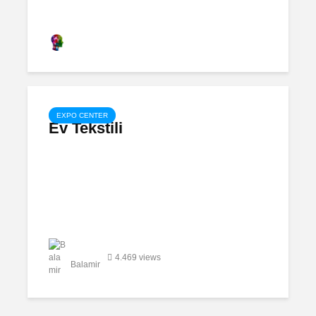
Motosiklet
Ali Tuco
5.480 views
EXPO CENTER
Ev Tekstili
Apartman
Oteller
Sanayi Tesisleri
Villa
4.469 views
Balamir
Dominik
Cumhuriyeti Turizm