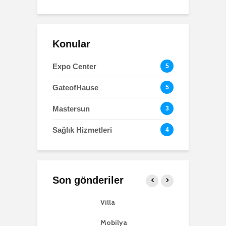
Konular
Expo Center
5
GateofHause
5
Mastersun
3
Sağlık Hizmetleri
4
Gıda
Otomotiv
Son gönderiler
-up
Villa
O
Mobilya
Ev Tekstili
Mobilya
M