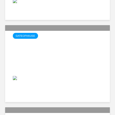
15 views
Ragıp
GATEOFHAUSE
Apartman
5.523 views
Ali Tuco