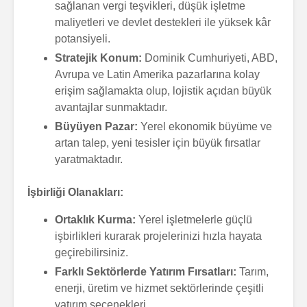
sağlanan vergi teşvikleri, düşük işletme
maliyetleri ve devlet destekleri ile yüksek kâr
Motosiklet
potansiyeli.
Stratejik Konum:
Dominik Cumhuriyeti, ABD,
Avrupa ve Latin Amerika pazarlarına kolay
erişim sağlamakta olup, lojistik açıdan büyük
avantajlar sunmaktadır.
Büyüyen Pazar:
Yerel ekonomik büyüme ve
artan talep, yeni tesisler için büyük fırsatlar
yaratmaktadır.
Villa
Oteller
İşbirliği Olanakları:
Apartman
Ortaklık Kurma:
Yerel işletmelerle güçlü
işbirlikleri kurarak projelerinizi hızla hayata
geçirebilirsiniz.
Farklı Sektörlerde Yatırım Fırsatları:
Tarım,
Dominik
Cumhuriyeti Turizm
enerji, üretim ve hizmet sektörlerinde çeşitli
yatırım seçenekleri.