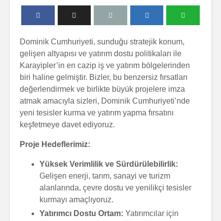
Dominik Cumhuriyeti, sunduğu stratejik konum,
gelişen altyapısı ve yatırım dostu politikaları ile
Karayipler’in en cazip iş ve yatırım bölgelerinden
biri haline gelmiştir. Bizler, bu benzersiz fırsatları
değerlendirmek ve birlikte büyük projelere imza
atmak amacıyla sizleri, Dominik Cumhuriyeti’nde
yeni tesisler kurma ve yatırım yapma fırsatını
keşfetmeye davet ediyoruz.
Proje Hedeflerimiz:
Yüksek Verimlilik ve Sürdürülebilirlik:
Gıda
Otomotiv
Gelişen enerji, tarım, sanayi ve turizm
alanlarında, çevre dostu ve yenilikçi tesisler
kurmayı amaçlıyoruz.
Mobilya
Ev Tekstili
Yatırımcı Dostu Ortam:
Yatırımcılar için