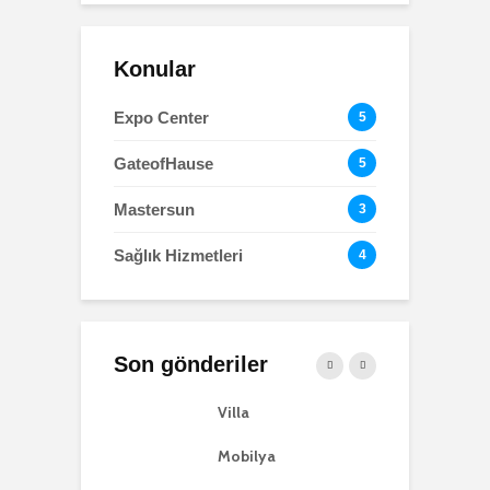
Konular
Expo Center
5
GateofHause
5
Mastersun
3
Sağlık Hizmetleri
4
Son gönderiler
-up
Villa
O
Mobilya