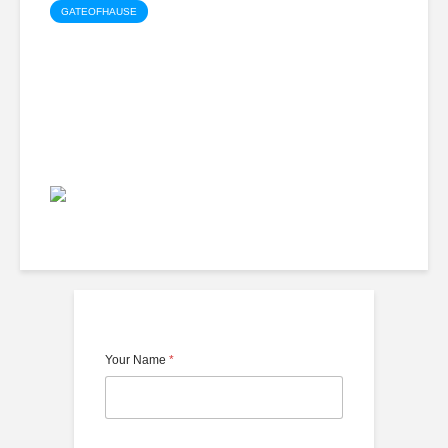
GATEOFHAUSE
Oteller
3.219 views
Balamir
Your Name
*